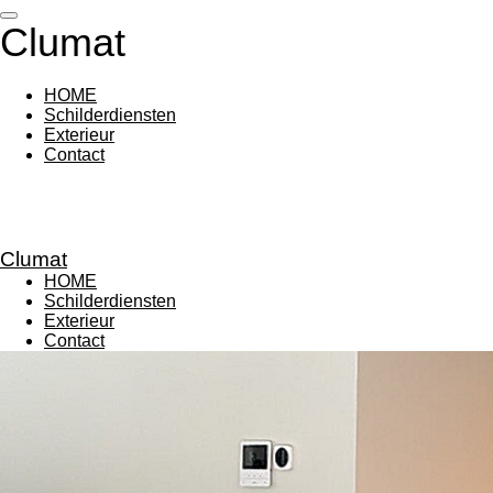
Ga
Clumat
direct
naar
de
HOME
hoofdinhoud
Schilderdiensten
Exterieur
Contact
Clumat
HOME
Schilderdiensten
Exterieur
Contact