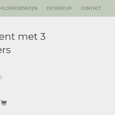
HILDERDIENSTEN
EXTERIEUR
CONTACT
ent met 3
rs
0
n