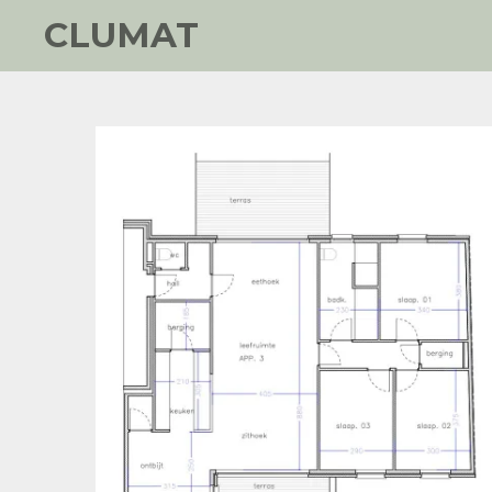
CLUMAT
Ga
direct
naar
de
hoofdinhoud