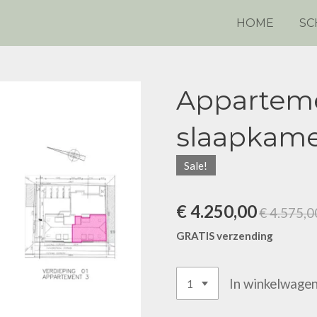
HOME
SC
Appartem
slaapkame
Sale!
€ 4.250,00
€ 4.575,0
GRATIS verzending
In winkelwage